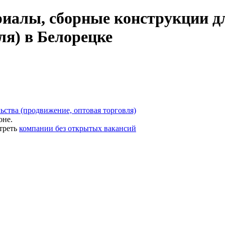
иалы, сборные конструкции дл
ля) в Белорецке
ьства (продвижение, оптовая торговля)
оне.
треть
компании без открытых вакансий