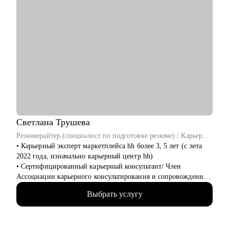
Светлана
Трушева
Резюмерайтер (специалист по подготовке резюме) / Карьерный консультант / Профориентолог
• Карьерный эксперт маркетплейса hh более 3, 5 лет (с лета
2022 года, изначально карьерный центр hh)
• Cертифицированный карьерный консультант/ Член
Ассоциации карьерного консультирования и сопровождения
• Помогаю построить карьерный план и определиться с
Выбрать услугу
направлением деятельности, создаю сильные резюме, делаю
Вашу подготовку к собеседованию уверенной и понятной
• Имею профильное высшее образование по специальности
«рынок труда и занятость»