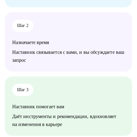
вакансий
• Стратегия релокации в Европу: как выбрать страну, где
искать вакансии, на что обращать внимание
Шаг 2
Кому могу помочь:
• QA, аналитики (бизнес + системные)
• Разработчики
Назначаете время
• Project/Product-менеджеры
Наставник связывается с вами, и вы обсуждаете ваш
запрос
Шаг 3
Наставник помогает вам
Даёт инструменты и рекомендации, вдохновляет
на изменения в карьере