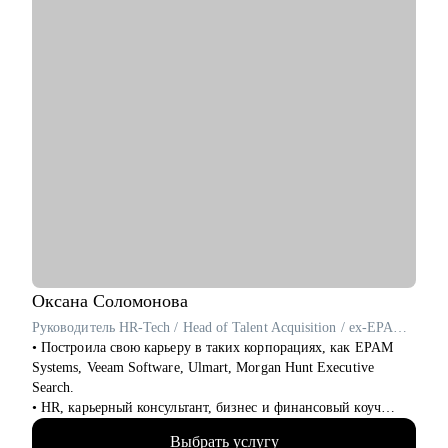
Кому могу помочь:
• руководителям и экспертам из отраслей: продажи b2b и
FMCG, HR, административная поддержка, финансы,
бухгалтерия, юридическая поддержка, строительство, закупки
• молодым специалистам и соискателям 50+ : карьера после
завершение ВУЗа и смена деятельности
• кому необходим экспертный взгляд на профессиональную
ситуацию
Уверена, что у всех кандидатов есть уникальный опыт и
сильные стороны, главное найти их и научиться правильно
демонстрировать!
Оксана
Соломонова
Руководитель HR-Tech / Head of Talent Acquisition / ex-EPAM Systems, Veeam Software
• Построила свою карьеру в таких корпорациях, как EPAM
Systems, Veeam Software, Ulmart, Morgan Hunt Executive
Search.
• HR, карьерный консультант, бизнес и финансовый коуч
(ICF), ментор по управлению командой для руководителей
Выбрать услугу
(ICF).