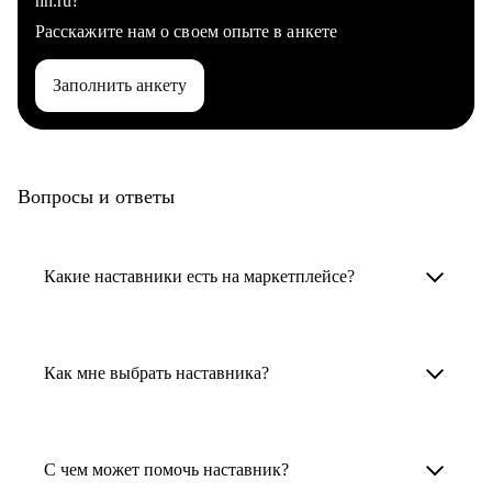
hh.ru?
Расскажите нам о своем опыте в анкете
Заполнить анкету
Вопросы и ответы
Какие наставники есть на маркетплейсе?
Карьерные наставники — это HR-
специалисты, карьерные консультанты,
Как мне выбрать наставника?
психологи, резюмерайтеры и менторы.
Умный поиск поможет в три клика выбрать
Менторы работают в ИТ, дизайне, других
наставника для достижения вашей цели.
С чем может помочь наставник?
узкоспециализированных сферах. Они