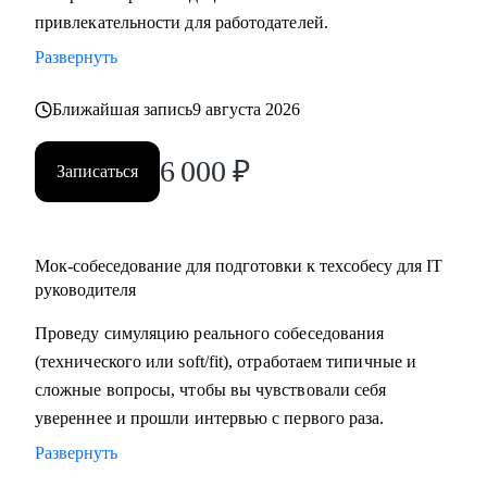
привлекательности для работодателей.
в момент срыва сроков или конфликтов в команде, помогу
найти пути выхода из трудных ситуаций.
Развернуть
Кому могу помочь:
Ближайшая запись
9 августа 2026
• Начинающим руководителям в IT.
6 000
₽
• Middle/Middle+ специалистам — чтобы усилить
Записаться
управленческую экспертизу и soft skills.
• Опытным руководителям, которые столкнулись с
трудным проектом, кризисом или командным конфликтом
Мок-собеседование для подготовки к техсобесу для IT
и хотят получить независимый взгляд.
руководителя
Проведу симуляцию реального собеседования
(технического или soft/fit), отработаем типичные и
сложные вопросы, чтобы вы чувствовали себя
увереннее и прошли интервью с первого раза.
Развернуть