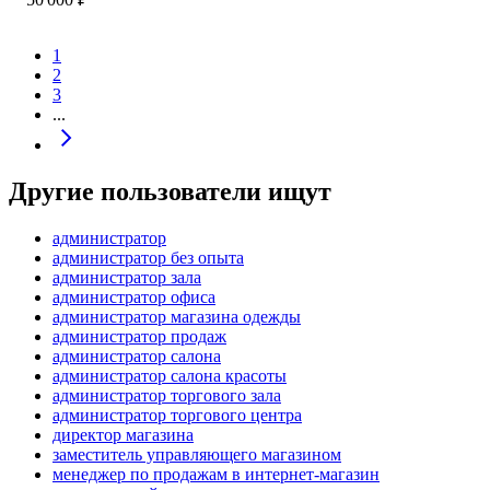
1
2
3
...
Другие пользователи ищут
администратор
администратор без опыта
администратор зала
администратор офиса
администратор магазина одежды
администратор продаж
администратор салона
администратор салона красоты
администратор торгового зала
администратор торгового центра
директор магазина
заместитель управляющего магазином
менеджер по продажам в интернет-магазин