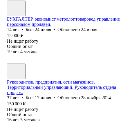
БУХГАЛТЕР, экономист,метролог,товаровед,управление
персоналом,продавец.
14
лет
•
Был
24 июля
•
Обновлено
24 июля
15 000
₽
Не ищет работу
Общий опыт
19
лет
4
месяца
Руководитель предприятия, сети магазинов.
Территориальный управляющий. Руководитель отдела
продаж.
37
лет
•
Был
17 июля
•
Обновлено
28 ноября 2024
150 000
₽
Не ищет работу
Общий опыт
16
лет
5
месяцев