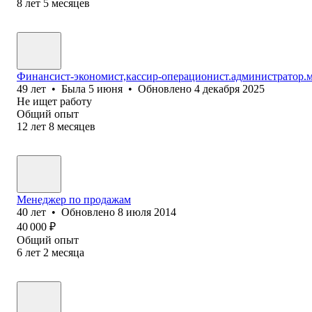
8
лет
5
месяцев
Финансист-экономист,кассир-операционист.администратор.
49
лет
•
Была
5 июня
•
Обновлено
4 декабря 2025
Не ищет работу
Общий опыт
12
лет
8
месяцев
Менеджер по продажам
40
лет
•
Обновлено
8 июля 2014
40 000
₽
Общий опыт
6
лет
2
месяца