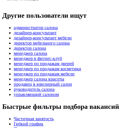
Другие пользователи ищут
администратор салона
дизайнер-консультант
дизайнер-консультант мебели
директор мебельного салона
директор салона
менеджер салона
менеджер в фитнес-клуб
менеджер по продажам дверей
менеджер по продажам косметики
менеджер по продажам мебели
менеджер салона красоты
продавец в ювелирный салон
руководитель салона
управляющий салоном
Быстрые фильтры подбора вакансий
Частичная занятость
Гибкий график