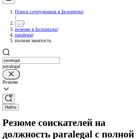
Поиск сотрудников в Белорецке
/
/
...
резюме в Белорецке
/
paralegal
/
полная занятость
paralegal
Резюме
Найти
Резюме соискателей на
должность paralegal с полной