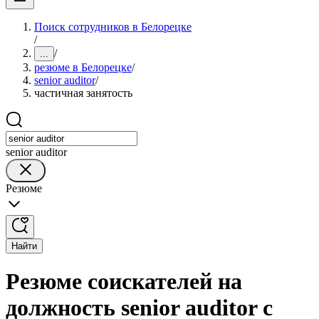
Поиск сотрудников в Белорецке
/
/
...
резюме в Белорецке
/
senior auditor
/
частичная занятость
senior auditor
Резюме
Найти
Резюме соискателей на
должность senior auditor с