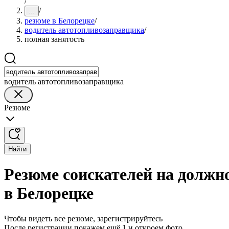
/
/
...
резюме в Белорецке
/
водитель автотопливозаправщика
/
полная занятость
водитель автотопливозаправщика
Резюме
Найти
Резюме соискателей на должн
в Белорецке
Чтобы видеть все резюме, зарегистрируйтесь
После регистрации покажем ещё 1 и откроем фото