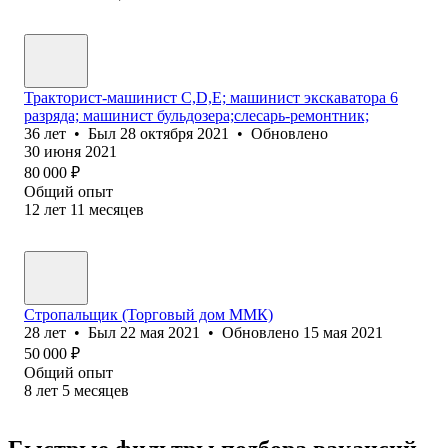
Тракторист-машинист C,D,E; машинист экскаватора 6
разряда; машинист бульдозера;слесарь-ремонтник;
36
лет
•
Был
28 октября 2021
•
Обновлено
30 июня 2021
80 000
₽
Общий опыт
12
лет
11
месяцев
Стропальщик (Торговый дом ММК)
28
лет
•
Был
22 мая 2021
•
Обновлено
15 мая 2021
50 000
₽
Общий опыт
8
лет
5
месяцев