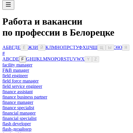
Работа и вакансии
по профессии в Белорецке
А
Б
В
Г
Д
Е
Ж
З
И
К
Л
М
Н
О
П
Р
С
Т
У
Ф
Х
Ц
Ч
Ш
Э
Ю
Ё
Й
Щ
Ы
Я
#
A
B
C
D
E
G
H
I
J
K
L
M
N
O
P
Q
R
S
T
U
V
W
X
F
Y
Z
facility manager
F&B manager
field engineer
field force manager
field service engineer
finance assistant
finance business partner
finance manager
finance specialist
financial manager
financial specialist
flash developer
flash-дизайнер