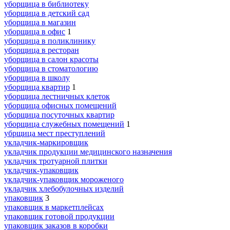
уборщица в библиотеку
уборщица в детский сад
уборщица в магазин
уборщица в офис
1
уборщица в поликлинику
уборщица в ресторан
уборщица в салон красоты
уборщица в стоматологию
уборщица в школу
уборщица квартир
1
уборщица лестничных клеток
уборщица офисных помещений
уборщица посуточных квартир
уборщица служебных помещений
1
убрщица мест преступлений
укладчик-маркировщик
укладчик продукции медицинского назначения
укладчик тротуарной плитки
укладчик-упаковщик
укладчик-упаковщик мороженого
укладчик хлебобулочных изделий
упаковщик
3
упаковщик в маркетплейсах
упаковщик готовой продукции
упаковщик заказов в коробки