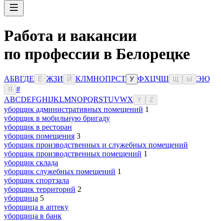
Работа и вакансии
по профессии в Белорецке
А
Б
В
Г
Д
Е
Ж
З
И
К
Л
М
Н
О
П
Р
С
Т
Ф
Х
Ц
Ч
Ш
Э
Ю
Ё
Й
У
Щ
Ы
#
Я
A
B
C
D
E
F
G
H
I
J
K
L
M
N
O
P
Q
R
S
T
U
V
W
X
Y
Z
уборщик административных помещений
1
уборщик в мобильную бригаду
уборщик в ресторан
уборщик помещения
3
уборщик производственных и служебных помещений
уборщик производственных помещений
1
уборщик склада
уборщик служебных помещений
1
уборщик спортзала
уборщик территорий
2
уборщица
5
уборщица в аптеку
уборщица в банк