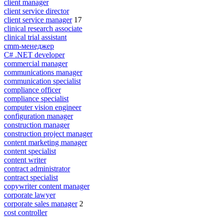
client manager
client service director
client service manager
17
clinical research associate
clinical trial assistant
cmm-менеджер
C# .NET developer
commercial manager
communications manager
communication specialist
compliance officer
compliance specialist
computer vision engineer
configuration manager
construction manager
construction project manager
content marketing manager
content specialist
content writer
contract administrator
contract specialist
copywriter content manager
corporate lawyer
corporate sales manager
2
cost controller