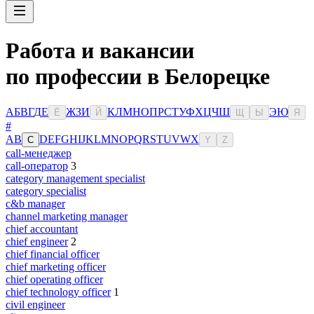
Работа и вакансии
по профессии в Белорецке
А
Б
В
Г
Д
Е
Ж
З
И
К
Л
М
Н
О
П
Р
С
Т
У
Ф
Х
Ц
Ч
Ш
Э
Ю
Ё
Й
Щ
Ы
Я
#
A
B
D
E
F
G
H
I
J
K
L
M
N
O
P
Q
R
S
T
U
V
W
X
C
Y
Z
call-менеджер
call-оператор
3
category management specialist
category specialist
c&b manager
channel marketing manager
chief accountant
chief engineer
2
chief financial officer
chief marketing officer
chief operating officer
chief technology officer
1
civil engineer