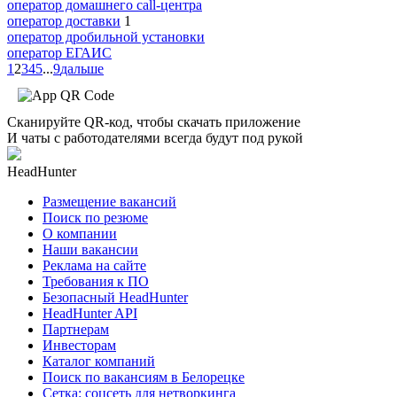
оператор домашнего call-центра
оператор доставки
1
оператор дробильной установки
оператор ЕГАИС
1
2
3
4
5
...
9
дальше
Сканируйте QR-код, чтобы скачать приложение
И чаты с работодателями всегда будут под рукой
HeadHunter
Размещение вакансий
Поиск по резюме
О компании
Наши вакансии
Реклама на сайте
Требования к ПО
Безопасный HeadHunter
HeadHunter API
Партнерам
Инвесторам
Каталог компаний
Поиск по вакансиям в Белорецке
Сетка: соцсеть для нетворкинга