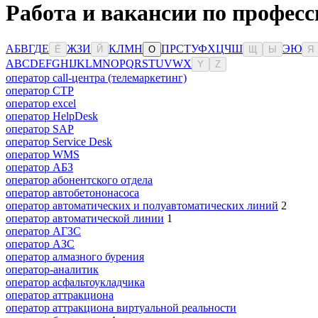
Работа и вакансии по професс
А
Б
В
Г
Д
Е
Ж
З
И
К
Л
М
Н
П
Р
С
Т
У
Ф
Х
Ц
Ч
Ш
Э
Ю
Ё
Й
О
Щ
Ы
Я
A
B
C
D
E
F
G
H
I
J
K
L
M
N
O
P
Q
R
S
T
U
V
W
X
Y
Z
оператор call-центра (телемаркетинг)
оператор CTP
оператор excel
оператор HelpDesk
оператор SAP
оператор Service Desk
оператор WMS
оператор АБЗ
оператор абонентского отдела
оператор автобетононасоса
оператор автоматических и полуавтоматических линий
2
оператор автоматической линии
1
оператор АГЗС
оператор АЗС
оператор алмазного бурения
оператор-аналитик
оператор асфальтоукладчика
оператор аттракциона
оператор аттракциона виртуальной реальности