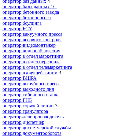
оператор баз данных
4
оператор базы данных 1С
оператор бетонного завода
оператор бетононасоса
оператор боулинга
оператор БСУ
оператор вакуумного пресса
оператор весового контроля
оператор-видеомонтажер
оператор видеонаблюдения
оператор в отдел маркетинга
оператор в отдел персонала
оператор в отдел телемаркетинга
оператор входящей линии
3
оператор ВШРА
оператор вырубного пресса
оператор выходного дня
оператор гибочного станка
оператор ГНБ
оператор горячей линии
3
оператор гранулятора
оператор-делопроизводитель
оператор-диспетчер
оператор диспетчерской службы
оператор документооборота