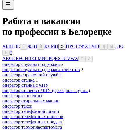
Работа и вакансии
по профессии в Белорецке
А
Б
В
Г
Д
Е
Ж
З
И
К
Л
М
Н
П
Р
С
Т
У
Ф
Х
Ц
Ч
Ш
Э
Ю
Ё
Й
О
Щ
Ы
#
Я
A
B
C
D
E
F
G
H
I
J
K
L
M
N
O
P
Q
R
S
T
U
V
W
X
Y
Z
оператор службы поддержки
2
оператор службы поддержки клиентов
2
оператор справочной службы
оператор станка
1
оператор станка с ЧПУ
оператор станков с ЧПУ (фрезерная группа)
оператор-станочник
оператор стиральных машин
оператор такси
оператор телефонной линии
оператор телефонных опросов
оператор телефонных продаж
1
оператор термопластавтомата