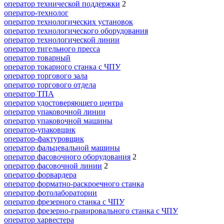
оператор технической поддержки
2
оператор-технолог
оператор технологических установок
оператор технологического оборудования
оператор технологической линии
оператор тигельного пресса
оператор товарный
оператор токарного станка с ЧПУ
оператор торгового зала
оператор торгового отдела
оператор ТПА
оператор удостоверяющего центра
оператор упаковочной линии
оператор упаковочной машины
оператор-упаковщик
оператор-фактуровщик
оператор фальцевальной машины
оператор фасовочного оборудования
2
оператор фасовочной линии
2
оператор форвардера
оператор форматно-раскроечного станка
оператор фотолаборатории
оператор фрезерного станка с ЧПУ
оператор фрезерно-гравировального станка с ЧПУ
оператор харвестера