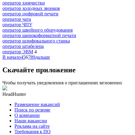
оператор химчистки
оператор холодных звонков
оператор цифровой печати
оператор чата
оператор ЧПУ
оператор швейного оборудования
оператор широкоформатной печати
оператор шлифовального станка
оператор штабелера
оператор ЭВМ
4
В начало
4
5
6
7
8
9
дальше
Скачайте приложение
Чтобы получать уведомления о приглашениях мгновенно
HeadHunter
Размещение вакансий
Поиск по резюме
О компании
Наши вакансии
Реклама на сайте
Требования к ПО