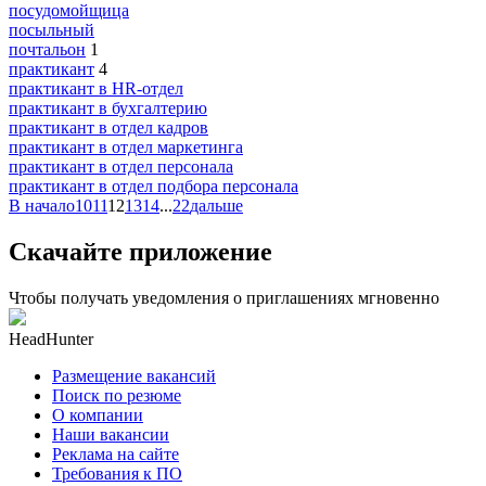
посудомойщица
посыльный
почтальон
1
практикант
4
практикант в HR-отдел
практикант в бухгалтерию
практикант в отдел кадров
практикант в отдел маркетинга
практикант в отдел персонала
практикант в отдел подбора персонала
В начало
10
11
12
13
14
...
22
дальше
Скачайте приложение
Чтобы получать уведомления о приглашениях мгновенно
HeadHunter
Размещение вакансий
Поиск по резюме
О компании
Наши вакансии
Реклама на сайте
Требования к ПО