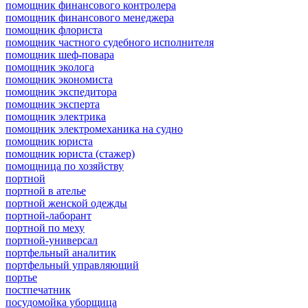
помощник финансового контролера
помощник финансового менеджера
помощник флориста
помощник частного судебного исполнителя
помощник шеф-повара
помощник эколога
помощник экономиста
помощник экспедитора
помощник эксперта
помощник электрика
помощник электромеханика на судно
помощник юриста
помощник юриста (стажер)
помощница по хозяйству
портной
портной в ателье
портной женской одежды
портной-лаборант
портной по меху
портной-универсал
портфельный аналитик
портфельный управляющий
портье
постпечатник
посудомойка уборщица