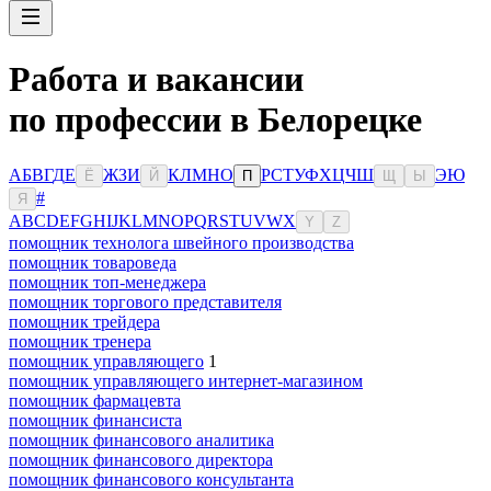
Работа и вакансии
по профессии в Белорецке
А
Б
В
Г
Д
Е
Ж
З
И
К
Л
М
Н
О
Р
С
Т
У
Ф
Х
Ц
Ч
Ш
Э
Ю
Ё
Й
П
Щ
Ы
#
Я
A
B
C
D
E
F
G
H
I
J
K
L
M
N
O
P
Q
R
S
T
U
V
W
X
Y
Z
помощник технолога швейного производства
помощник товароведа
помощник топ-менеджера
помощник торгового представителя
помощник трейдера
помощник тренера
помощник управляющего
1
помощник управляющего интернет-магазином
помощник фармацевта
помощник финансиста
помощник финансового аналитика
помощник финансового директора
помощник финансового консультанта